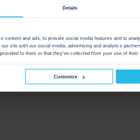
applications de fabricat
Details
un résumé sur la façon d
 fonctionne le raclage
raclage.
 défis auxquels sont
les boues d’anode et de
Si vous traitez des boue
e content and ads, to provide social media features and to analy
aujourd'hui notre guide 
 our site with our social media, advertising and analytics partn
 provided to them or that they’ve collected from your use of their
es
avantages du raclage
duits liquides pour
 Cela comprend des
Customize
cacité améliorée, une