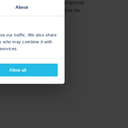
ion de batteries. De plus, il comprend
About
e planifier un projet de système de
s de batterie, téléchargez dès
se our traffic. We also share
gratuit sur le raclage !
ers who may combine it with
 services.
Allow all