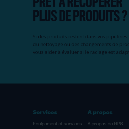
PRÊT À RÉCUPÉRER
PLUS DE PRODUITS ?
Si des produits restent dans vos pipelines 
du nettoyage ou des changements de prod
vous aider à évaluer si le raclage est adap
Services
À propos
Equipement et services
À propos de HPS