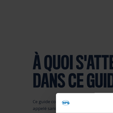
À QUOI S'AT
DANS CE GUI
Ce guide comprend un aperçu du raclag
appelé sanitaire) pour les fabricants de 