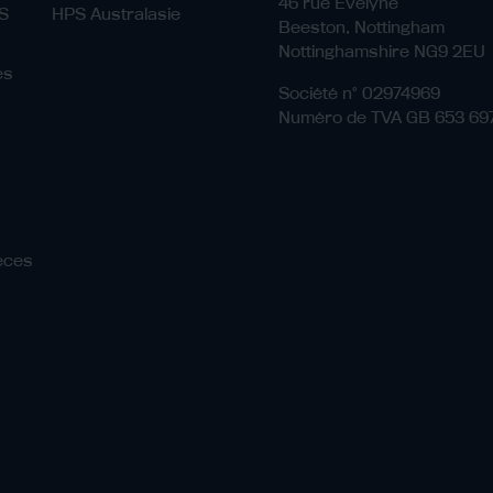
46 rue Evelyne
PS
HPS Australasie
Beeston, Nottingham
Nottinghamshire NG9 2EU
es
Société n° 02974969
Numéro de TVA GB 653 69
ièces