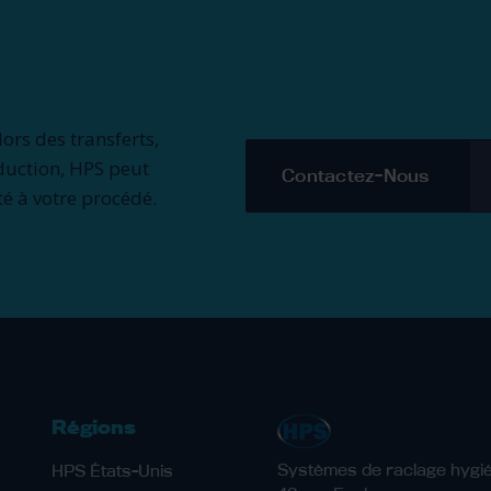
lors des transferts,
uction, HPS peut
Contactez-Nous
té à votre procédé.
Régions
Systèmes de raclage hygié
HPS États-Unis