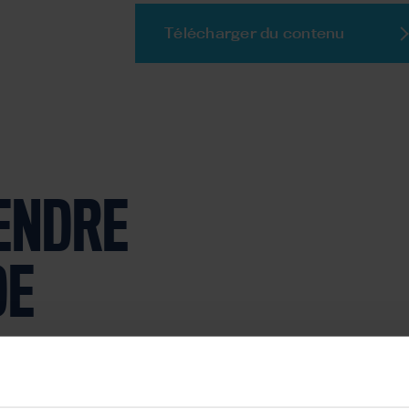
Télécharger du contenu
TENDRE
DE
e hygiénique (souvent
Le guide fournit égalem
batteries.
systèmes de raclage
et 